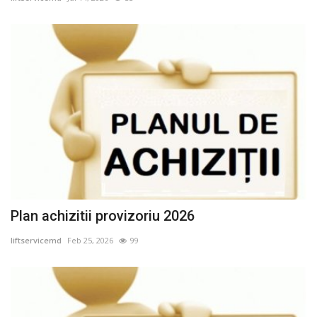
Achiziții
RAPOARTE
Legi, Decizii și Dispoziții
POSTURI VACANTE
PETIȚII
ORGANIGRAMA
Plan achizitii provizoriu 2026
CONTACTE
liftservicemd
Feb 25, 2026
99