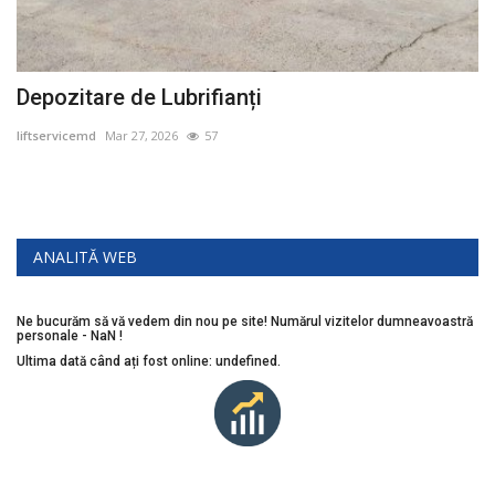
Depozitare de Lubrifianți
R
2
liftservicemd
Mar 27, 2026
57
li
ANALITĂ WEB
Ne bucurăm să vă vedem din nou pe site! Numărul vizitelor dumneavoastră
personale - NaN !
Ultima dată când ați fost online: undefined.